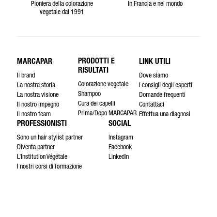
Pioniera della colorazione
In Francia e nel mondo
vegetale dal 1991
PRODOTTI E
MARCAPAR
LINK UTILI
RISULTATI
Il brand
Dove siamo
Colorazione vegetale
La nostra storia
I consigli degli esperti
Shampoo
La nostra visione
Domande frequenti
Cura dei capelli
Il nostro impegno
Contattaci
Prima/Dopo MARCAPAR
Il nostro team
Effettua una diagnosi
PROFESSIONISTI
SOCIAL
Sono un hair stylist partner
Instagram
Diventa partner
Facebook
L’Institution Végétale
LinkedIn
I nostri corsi di formazione