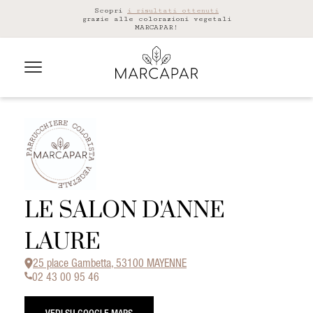
Scopri
i risultati ottenuti
grazie alle colorazioni vegetali
MARCAPAR!
LE SALON D'ANNE
LAURE
25 place Gambetta, 53100 MAYENNE
02 43 00 95 46