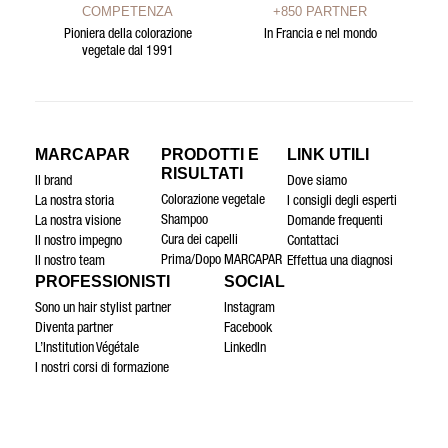
COMPETENZA
+850 PARTNER
Pioniera della colorazione
In Francia e nel mondo
vegetale dal 1991
MARCAPAR
PRODOTTI E
LINK UTILI
RISULTATI
Il brand
Dove siamo
Colorazione vegetale
La nostra storia
I consigli degli esperti
Shampoo
La nostra visione
Domande frequenti
Cura dei capelli
Il nostro impegno
Contattaci
Prima/Dopo MARCAPAR
Il nostro team
Effettua una diagnosi
PROFESSIONISTI
SOCIAL
Sono un hair stylist partner
Instagram
Diventa partner
Facebook
L’Institution Végétale
LinkedIn
I nostri corsi di formazione