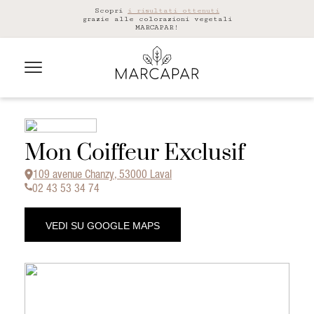
Scopri
i risultati ottenuti
grazie alle colorazioni vegetali
MARCAPAR!
Mon Coiffeur Exclusif
109 avenue Chanzy, 53000 Laval
02 43 53 34 74
VEDI SU GOOGLE MAPS