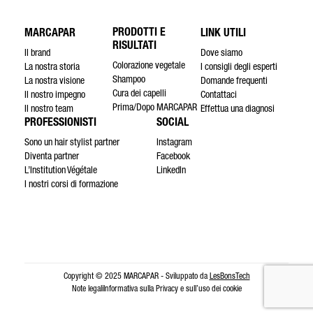
PRODOTTI E
MARCAPAR
LINK UTILI
RISULTATI
Il brand
Dove siamo
Colorazione vegetale
La nostra storia
I consigli degli esperti
Shampoo
La nostra visione
Domande frequenti
Cura dei capelli
Il nostro impegno
Contattaci
Prima/Dopo MARCAPAR
Il nostro team
Effettua una diagnosi
PROFESSIONISTI
SOCIAL
Sono un hair stylist partner
Instagram
Diventa partner
Facebook
L’Institution Végétale
LinkedIn
I nostri corsi di formazione
Copyright © 2025 MARCAPAR - Sviluppato da
LesBonsTech
Note legali
Informativa sulla Privacy e sull’uso dei cookie