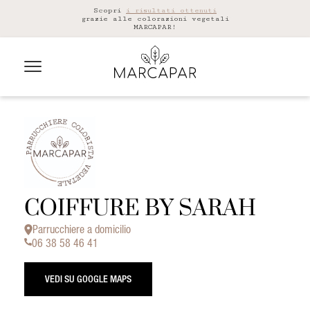
Scopri
i risultati ottenuti
grazie alle colorazioni vegetali
MARCAPAR!
COIFFURE BY SARAH
Parrucchiere a domicilio
06 38 58 46 41
VEDI SU GOOGLE MAPS