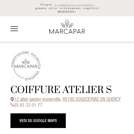
Scopri
i risultati ottenuti
grazie alle colorazioni vegetali
MARCAPAR!
COIFFURE ATELIER S
12 allée gaston monerville, 46190 SOUSCEYRAC EN QUERCY
05 65 33 01 77
VEDI SU GOOGLE MAPS