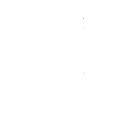
-
-
-
-
-
-
-