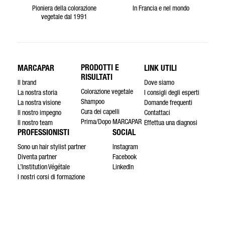
Pioniera della colorazione
In Francia e nel mondo
vegetale dal 1991
PRODOTTI E
MARCAPAR
LINK UTILI
RISULTATI
Il brand
Dove siamo
Colorazione vegetale
La nostra storia
I consigli degli esperti
Shampoo
La nostra visione
Domande frequenti
Cura dei capelli
Il nostro impegno
Contattaci
Prima/Dopo MARCAPAR
Il nostro team
Effettua una diagnosi
PROFESSIONISTI
SOCIAL
Sono un hair stylist partner
Instagram
Diventa partner
Facebook
L’Institution Végétale
LinkedIn
I nostri corsi di formazione