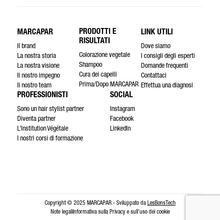
PRODOTTI E
MARCAPAR
LINK UTILI
RISULTATI
Il brand
Dove siamo
Colorazione vegetale
La nostra storia
I consigli degli esperti
Shampoo
La nostra visione
Domande frequenti
Cura dei capelli
Il nostro impegno
Contattaci
Prima/Dopo MARCAPAR
Il nostro team
Effettua una diagnosi
PROFESSIONISTI
SOCIAL
Sono un hair stylist partner
Instagram
Diventa partner
Facebook
L’Institution Végétale
LinkedIn
I nostri corsi di formazione
Copyright © 2025 MARCAPAR - Sviluppato da
LesBonsTech
Note legali
Informativa sulla Privacy e sull’uso dei cookie