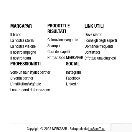
PRODOTTI E
MARCAPAR
LINK UTILI
RISULTATI
Il brand
Dove siamo
Colorazione vegetale
La nostra storia
I consigli degli esperti
Shampoo
La nostra visione
Domande frequenti
Cura dei capelli
Il nostro impegno
Contattaci
Prima/Dopo MARCAPAR
Il nostro team
Effettua una diagnosi
PROFESSIONISTI
SOCIAL
Sono un hair stylist partner
Instagram
Diventa partner
Facebook
L’Institution Végétale
LinkedIn
I nostri corsi di formazione
Copyright © 2025 MARCAPAR - Sviluppato da
LesBonsTech