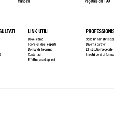
francesi
vegetale dal 1991
SULTATI
LINK UTILI
PROFESSIONIS
Dove siamo
Sono un hair stylist p
I consigli degli esperti
Diventa partner
Domande frequenti
L’Institution Végétale
R
Contattaci
I nostri corsi di form
Effettua una diagnosi