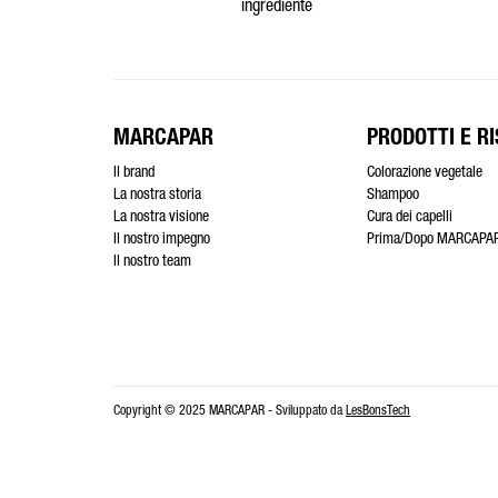
ingrediente
MARCAPAR
PRODOTTI E RI
Il brand
Colorazione vegetale
La nostra storia
Shampoo
La nostra visione
Cura dei capelli
Il nostro impegno
Prima/Dopo MARCAPA
Il nostro team
Copyright © 2025 MARCAPAR - Sviluppato da
LesBonsTech