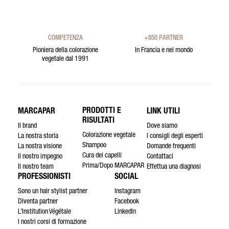
COMPETENZA
+850 PARTNER
Pioniera della colorazione
In Francia e nel mondo
vegetale dal 1991
PRODOTTI E
MARCAPAR
LINK UTILI
RISULTATI
Il brand
Dove siamo
Colorazione vegetale
La nostra storia
I consigli degli esperti
Shampoo
La nostra visione
Domande frequenti
Cura dei capelli
Il nostro impegno
Contattaci
Prima/Dopo MARCAPAR
Il nostro team
Effettua una diagnosi
PROFESSIONISTI
SOCIAL
Sono un hair stylist partner
Instagram
Diventa partner
Facebook
L’Institution Végétale
LinkedIn
I nostri corsi di formazione