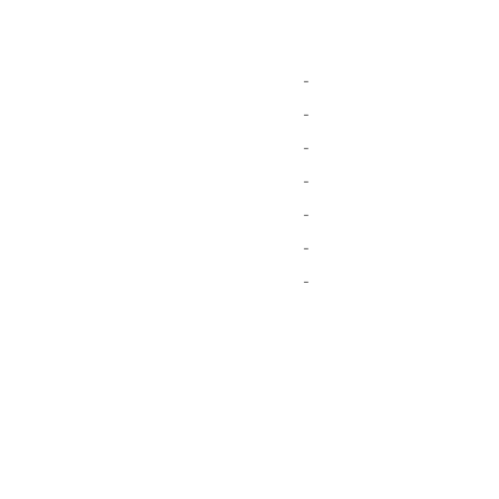
-
-
-
-
-
-
-