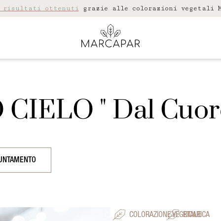
 risultati ottenuti
grazie alle colorazioni vegetali M
IELO " Dal Cuore 
PUNTAMENTO
COLORAZIONE VEGETALE
RICARICA