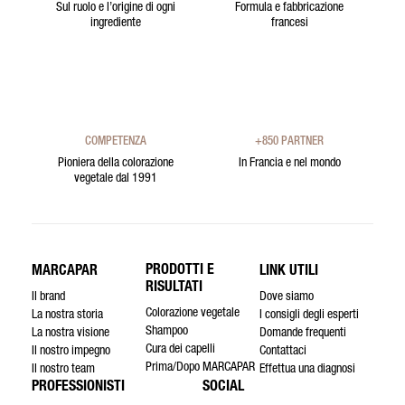
Sul ruolo e l’origine di ogni
Formula e fabbricazione
ingrediente
francesi
COMPETENZA
+850 PARTNER
Pioniera della colorazione
In Francia e nel mondo
vegetale dal 1991
PRODOTTI E
MARCAPAR
LINK UTILI
RISULTATI
Il brand
Dove siamo
Colorazione vegetale
La nostra storia
I consigli degli esperti
Shampoo
La nostra visione
Domande frequenti
Cura dei capelli
Il nostro impegno
Contattaci
Prima/Dopo MARCAPAR
Il nostro team
Effettua una diagnosi
PROFESSIONISTI
SOCIAL