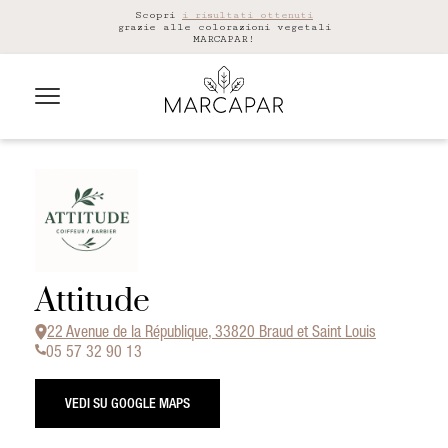
Scopri
i risultati ottenuti
grazie alle colorazioni vegetali
MARCAPAR!
Attitude
22 Avenue de la République, 33820 Braud et Saint Louis
05 57 32 90 13
VEDI SU GOOGLE MAPS