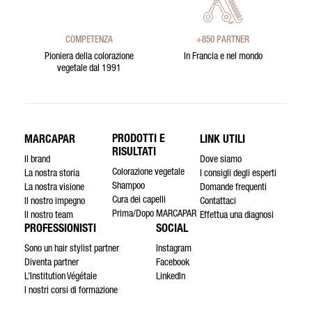
COMPETENZA
+850 PARTNER
Pioniera della colorazione
In Francia e nel mondo
vegetale dal 1991
PRODOTTI E
MARCAPAR
LINK UTILI
RISULTATI
Il brand
Dove siamo
Colorazione vegetale
La nostra storia
I consigli degli esperti
Shampoo
La nostra visione
Domande frequenti
Cura dei capelli
Il nostro impegno
Contattaci
Prima/Dopo MARCAPAR
Il nostro team
Effettua una diagnosi
PROFESSIONISTI
SOCIAL
Sono un hair stylist partner
Instagram
Diventa partner
Facebook
L’Institution Végétale
LinkedIn
I nostri corsi di formazione