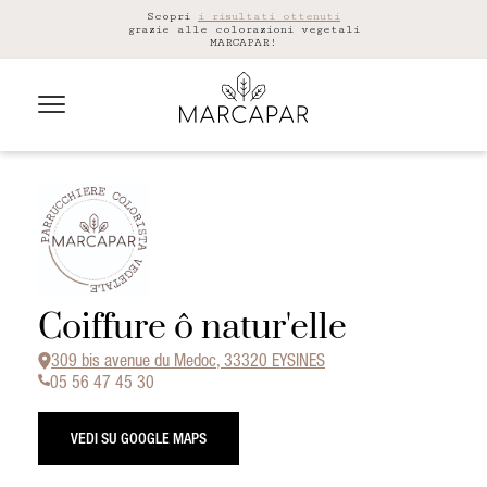
Scopri
i risultati ottenuti
grazie alle colorazioni vegetali
MARCAPAR!
Coiffure ô natur'elle
309 bis avenue du Medoc, 33320 EYSINES
05 56 47 45 30
VEDI SU GOOGLE MAPS