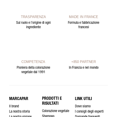
TRASPARENZA
MADE IN FRANCE
Sul ruolo e l’origine di ogni
Formula e fabbricazione
ingrediente
francesi
COMPETENZA
+850 PARTNER
Pioniera della colorazione
In Francia e nel mondo
vegetale dal 1991
PRODOTTI E
MARCAPAR
LINK UTILI
RISULTATI
Il brand
Dove siamo
Colorazione vegetale
La nostra storia
I consigli degli esperti
Shampoo
La nostra visione
Domande frequenti