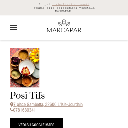
Scopri
i risultati ottenuti
grazie alle colorazioni vegetali
MARCAPAR!
Posi Tifs
7 place Gambetta, 32600 L'Isle-Jourdain
0781680341
VEDI SU GOOGLE MAPS