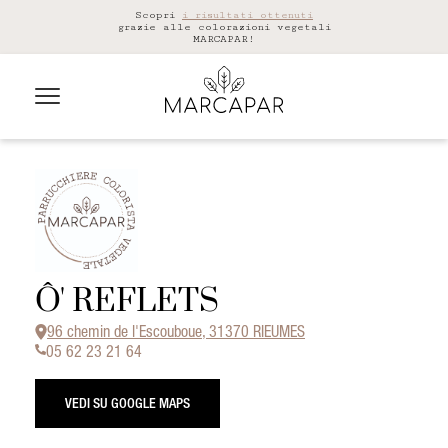
Scopri
i risultati ottenuti
grazie alle colorazioni vegetali
MARCAPAR!
Ô' REFLETS
96 chemin de l'Escouboue, 31370 RIEUMES
05 62 23 21 64
VEDI SU GOOGLE MAPS