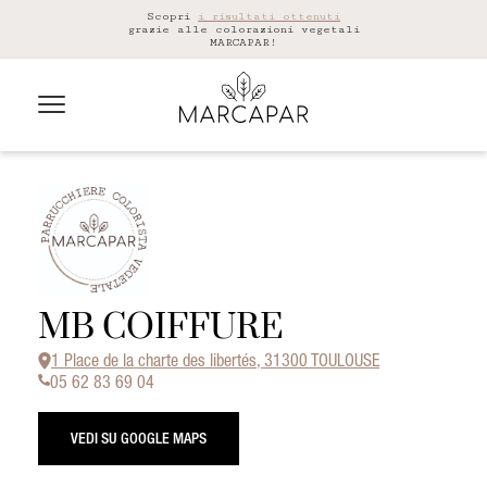
Scopri
i risultati ottenuti
grazie alle colorazioni vegetali
MARCAPAR!
MB COIFFURE
1 Place de la charte des libertés, 31300 TOULOUSE
05 62 83 69 04
VEDI SU GOOGLE MAPS