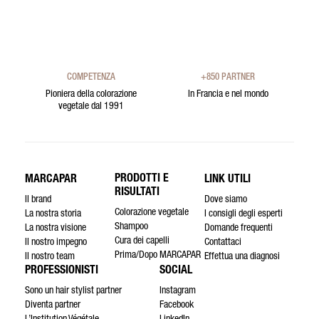
COMPETENZA
+850 PARTNER
Pioniera della colorazione
In Francia e nel mondo
vegetale dal 1991
PRODOTTI E
MARCAPAR
LINK UTILI
RISULTATI
Il brand
Dove siamo
Colorazione vegetale
La nostra storia
I consigli degli esperti
Shampoo
La nostra visione
Domande frequenti
Cura dei capelli
Il nostro impegno
Contattaci
Prima/Dopo MARCAPAR
Il nostro team
Effettua una diagnosi
PROFESSIONISTI
SOCIAL
Sono un hair stylist partner
Instagram
Diventa partner
Facebook