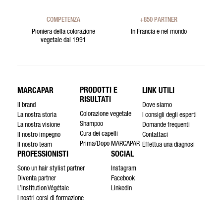
COMPETENZA
+850 PARTNER
Pioniera della colorazione
In Francia e nel mondo
vegetale dal 1991
PRODOTTI E
MARCAPAR
LINK UTILI
RISULTATI
Il brand
Dove siamo
Colorazione vegetale
La nostra storia
I consigli degli esperti
Shampoo
La nostra visione
Domande frequenti
Cura dei capelli
Il nostro impegno
Contattaci
Prima/Dopo MARCAPAR
Il nostro team
Effettua una diagnosi
PROFESSIONISTI
SOCIAL
Sono un hair stylist partner
Instagram
Diventa partner
Facebook
L’Institution Végétale
LinkedIn
I nostri corsi di formazione