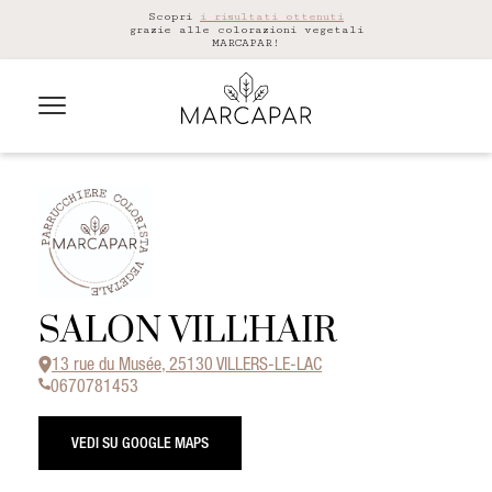
Scopri
i risultati ottenuti
grazie alle colorazioni vegetali
MARCAPAR!
SALON VILL'HAIR
13 rue du Musée, 25130 VILLERS-LE-LAC
0670781453
VEDI SU GOOGLE MAPS