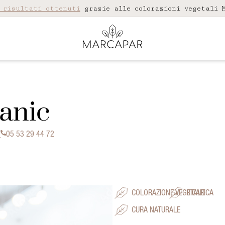
 risultati ottenuti
grazie alle colorazioni vegetali M
anic
N
05 53 29 44 72
COLORAZIONE VEGETALE
RICARICA
CURA NATURALE