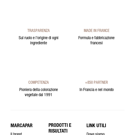
TRASPARENZA
MADE IN FRANCE
Sul ruolo e l’origine di ogni
Formula e fabbricazione
ingrediente
francesi
COMPETENZA
+850 PARTNER
Pioniera della colorazione
In Francia e nel mondo
vegetale dal 1991
PRODOTTI E
MARCAPAR
LINK UTILI
RISULTATI
Il brand
Dove siamo