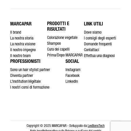
PRODOTTI E
MARCAPAR
LINK UTILI
RISULTATI
Il brand
Dove siamo
Colorazione vegetale
La nostra storia
I consigli degli esperti
Shampoo
La nostra visione
Domande frequenti
Cura dei capelli
Il nostro impegno
Contattaci
Prima/Dopo MARCAPAR
Il nostro team
Effettua una diagnosi
PROFESSIONISTI
SOCIAL
Sono un hair stylist partner
Instagram
Diventa partner
Facebook
L’Institution Végétale
LinkedIn
I nostri corsi di formazione
Copyright © 2025 MARCAPAR - Sviluppato da
LesBonsTech