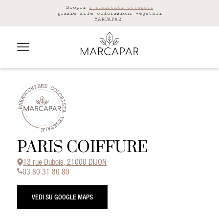
Scopri
i risultati ottenuti
grazie alle colorazioni vegetali
MARCAPAR!
PARIS COIFFURE
13 rue Dubois, 21000 DIJON
03 80 31 80 80
VEDI SU GOOGLE MAPS