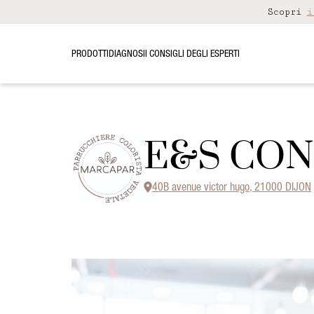
Scopri
i
PRODOTTI
DIAGNOSI
I CONSIGLI DEGLI ESPERTI
E&S CO
40B avenue victor hugo, 21000 DIJON