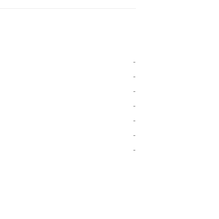
-
-
-
-
-
-
-