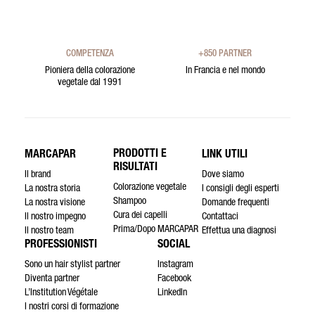
COMPETENZA
+850 PARTNER
Pioniera della colorazione
In Francia e nel mondo
vegetale dal 1991
PRODOTTI E
MARCAPAR
LINK UTILI
RISULTATI
Il brand
Dove siamo
Colorazione vegetale
La nostra storia
I consigli degli esperti
Shampoo
La nostra visione
Domande frequenti
Cura dei capelli
Il nostro impegno
Contattaci
Prima/Dopo MARCAPAR
Il nostro team
Effettua una diagnosi
PROFESSIONISTI
SOCIAL
Sono un hair stylist partner
Instagram
Diventa partner
Facebook
L’Institution Végétale
LinkedIn
I nostri corsi di formazione