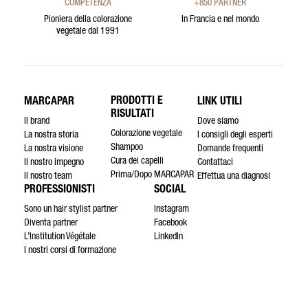
COMPETENZA
+850 PARTNER
Pioniera della colorazione
In Francia e nel mondo
vegetale dal 1991
PRODOTTI E
MARCAPAR
LINK UTILI
RISULTATI
Il brand
Dove siamo
Colorazione vegetale
La nostra storia
I consigli degli esperti
Shampoo
La nostra visione
Domande frequenti
Cura dei capelli
Il nostro impegno
Contattaci
Prima/Dopo MARCAPAR
Il nostro team
Effettua una diagnosi
PROFESSIONISTI
SOCIAL
Sono un hair stylist partner
Instagram
Diventa partner
Facebook
L’Institution Végétale
LinkedIn
I nostri corsi di formazione