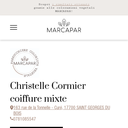
Scopri
i risultati ottenuti
grazie alle colorazioni vegetali
MARCAPAR!
Christelle Cormier
coiffure mixte
163 rue de la Tonnelle - Curé, 17700 SAINT GEORGES DU
BOIS
0781085547