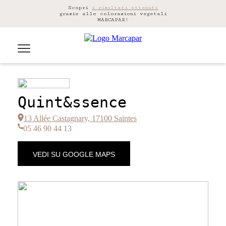
Scopri
i risultati ottenuti
grazie alle colorazioni vegetali
MARCAPAR!
Quint&ssence
13 Allée Castagnary, 17100 Saintes
05 46 90 44 13
VEDI SU GOOGLE MAPS