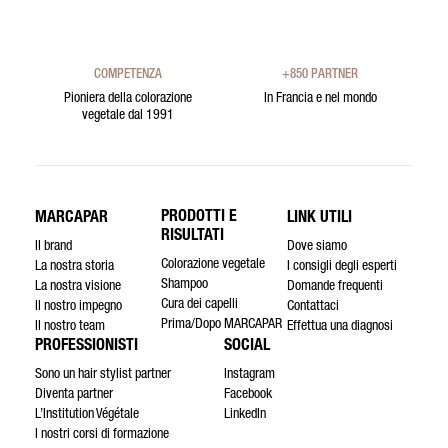
COMPETENZA
+850 PARTNER
Pioniera della colorazione
In Francia e nel mondo
vegetale dal 1991
PRODOTTI E
MARCAPAR
LINK UTILI
RISULTATI
Il brand
Dove siamo
Colorazione vegetale
La nostra storia
I consigli degli esperti
Shampoo
La nostra visione
Domande frequenti
Cura dei capelli
Il nostro impegno
Contattaci
Prima/Dopo MARCAPAR
Il nostro team
Effettua una diagnosi
PROFESSIONISTI
SOCIAL
Sono un hair stylist partner
Instagram
Diventa partner
Facebook
L’Institution Végétale
LinkedIn
I nostri corsi di formazione