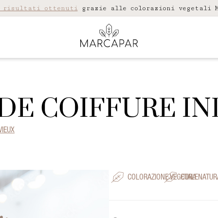
 risultati ottenuti
grazie alle colorazioni vegetali M
DE COIFFURE I
VIEUX
COLORAZIONE VEGETALE
CURA NATUR