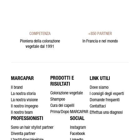
COMPETENZA
+850 PARTNER
Pioniera della colorazione
In Francia e nel mondo
vegetale dal 1991
PRODOTTI E
MARCAPAR
LINK UTILI
RISULTATI
Il brand
Dove siamo
Colorazione vegetale
La nostra storia
I consigli degli esperti
Shampoo
La nostra visione
Domande frequenti
Cura dei capelli
Il nostro impegno
Contattaci
Prima/Dopo MARCAPAR
Il nostro team
Effettua una diagnosi
PROFESSIONISTI
SOCIAL
Sono un hair stylist partner
Instagram
Diventa partner
Facebook