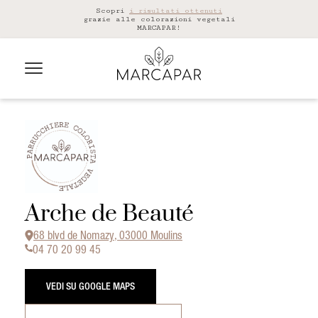
Scopri
i risultati ottenuti
grazie alle colorazioni vegetali
MARCAPAR!
Arche de Beauté
68 blvd de Nomazy, 03000 Moulins
04 70 20 99 45
VEDI SU GOOGLE MAPS