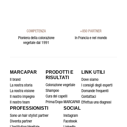
COMPETENZA
+850 PARTNER
Pioniera della colorazione
In Francia e nel mondo
vegetale dal 1991
MARCAPAR
PRODOTTI E
LINK UTILI
RISULTATI
Il brand
Dove siamo
Colorazione vegetale
La nostra storia
I consigli degli esperti
Shampoo
La nostra visione
Domande frequenti
Cura dei capelli
Il nostro impegno
Contattaci
Prima/Dopo MARCAPAR
Il nostro team
Effettua una diagnosi
PROFESSIONISTI
SOCIAL
Sono un hair stylist partner
Instagram
Diventa partner
Facebook