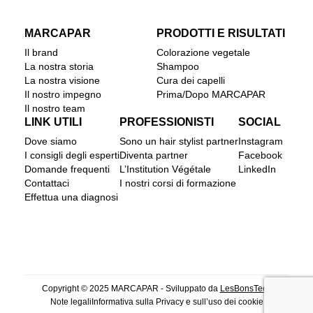
MARCAPAR
PRODOTTI E RISULTATI
Il brand
Colorazione vegetale
La nostra storia
Shampoo
La nostra visione
Cura dei capelli
Il nostro impegno
Prima/Dopo MARCAPAR
Il nostro team
LINK UTILI
PROFESSIONISTI
SOCIAL
Dove siamo
Sono un hair stylist partner
Instagram
I consigli degli esperti
Diventa partner
Facebook
Domande frequenti
L’Institution Végétale
LinkedIn
Contattaci
I nostri corsi di formazione
Effettua una diagnosi
Copyright © 2025 MARCAPAR - Sviluppato da
LesBonsTech
Note legali
Informativa sulla Privacy e sull’uso dei cookie