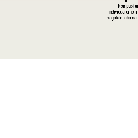
Non puoi an
individueremo in
vegetale, che sarà