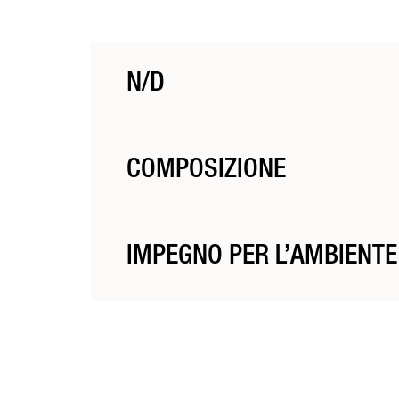
N/D
N/D
COMPOSIZIONE
I materiali utilizzati sono stati selezionati per la loro
IMPEGNO PER L’AMBIENTE
La gamma Barbier trae ispirazione dal patrimonio di