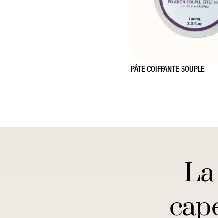
PÂTE COIFFANTE SOUPLE
La
cape