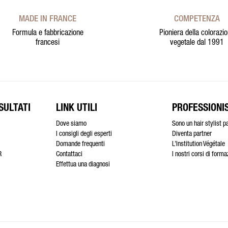
MADE IN FRANCE
COMPETENZA
Formula e fabbricazione
Pioniera della colorazi
francesi
vegetale dal 1991
SULTATI
LINK UTILI
PROFESSIONIS
Dove siamo
Sono un hair stylist p
I consigli degli esperti
Diventa partner
Domande frequenti
L’Institution Végétale
R
Contattaci
I nostri corsi di form
Effettua una diagnosi