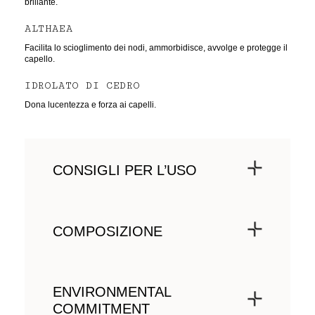
brillante.
ALTHAEA
Facilita lo scioglimento dei nodi, ammorbidisce, avvolge e protegge il
capello.
IDROLATO DI CEDRO
Dona lucentezza e forza ai capelli.
CONSIGLI PER L’USO
Applicare 3-4 dosi di mousse dalle radici alle
punte dei capelli umidi.
COMPOSIZIONE
Scopri tutti gli ingredienti del tuo prodotto nella
nostra
scheda informativa.
ENVIRONMENTAL
COMMITMENT