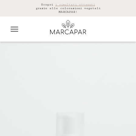
Scopri
i risultati ottenuti
grazie alle colorazioni vegetali
MARCAPAR!