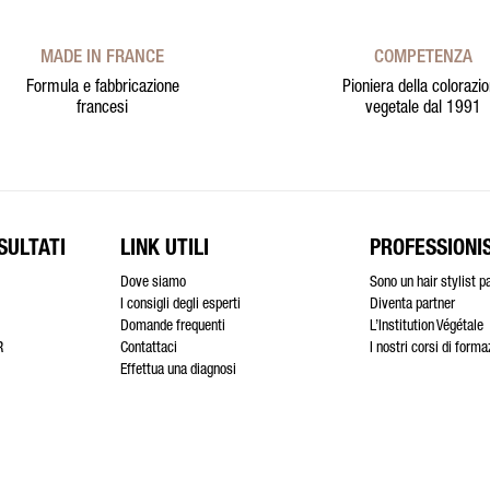
MADE IN FRANCE
COMPETENZA
Formula e fabbricazione
Pioniera della colorazi
francesi
vegetale dal 1991
SULTATI
LINK UTILI
PROFESSIONIS
Dove siamo
Sono un hair stylist p
I consigli degli esperti
Diventa partner
Domande frequenti
L’Institution Végétale
R
Contattaci
I nostri corsi di form
Effettua una diagnosi