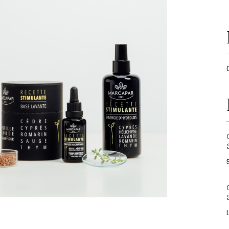
O
S
L