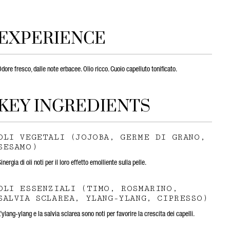
EXPERIENCE
dore fresco, dalle note erbacee. Olio ricco. Cuoio capelluto tonificato.
KEY INGREDIENTS
OLI VEGETALI (JOJOBA, GERME DI GRANO,
SESAMO)
inergia di oli noti per il loro effetto emolliente sulla pelle.
OLI ESSENZIALI (TIMO, ROSMARINO,
SALVIA SCLAREA, YLANG-YLANG, CIPRESSO)
’ylang-ylang e la salvia sclarea sono noti per favorire la crescita dei capelli.