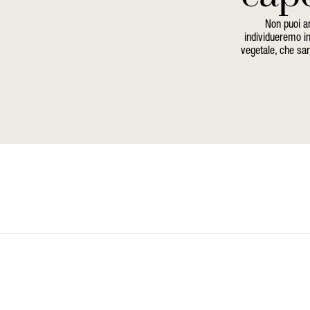
Non puoi an
individueremo in
vegetale, che sarà