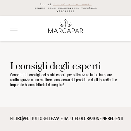
Scopri
i risultati ottenuti
grazie alle colorazioni vegetali
MARCAPAR!
I consigli degli esperti
Scopri tutti i consigli dei nostri esperti per ottimizzare la tua hair care
routine grazie a una migliore conoscenza dei prodotti e degli ingredienti e
impara le buone abitudini da seguire!
FILTRO
VEDI TUTTO
BELLEZZA E SALUTE
COLORAZIONE
INGREDIENTI