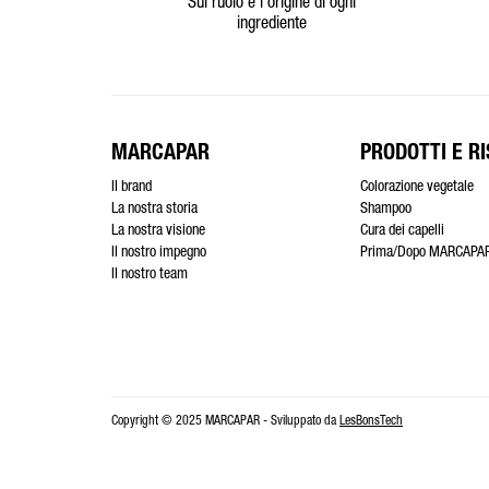
Sul ruolo e l’origine di ogni
ingrediente
MARCAPAR
PRODOTTI E RI
Il brand
Colorazione vegetale
La nostra storia
Shampoo
La nostra visione
Cura dei capelli
Il nostro impegno
Prima/Dopo MARCAPA
Il nostro team
Copyright © 2025 MARCAPAR - Sviluppato da
LesBonsTech