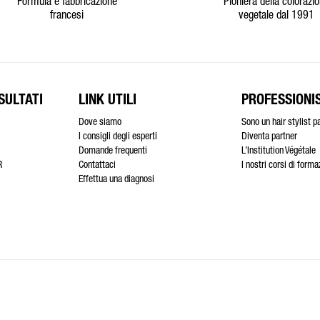
Formula e fabbricazione
Pioniera della colorazi
francesi
vegetale dal 1991
SULTATI
LINK UTILI
PROFESSIONIS
Dove siamo
Sono un hair stylist p
I consigli degli esperti
Diventa partner
Domande frequenti
L’Institution Végétale
R
Contattaci
I nostri corsi di form
Effettua una diagnosi