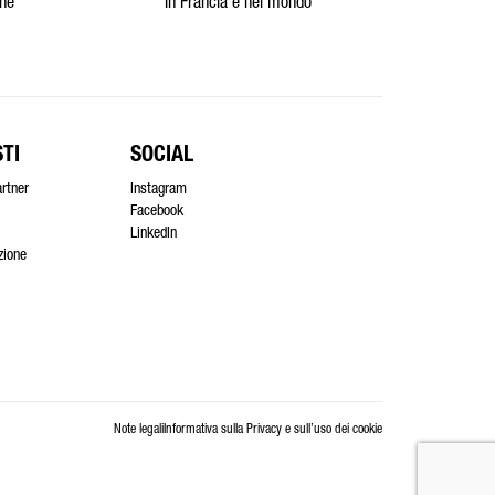
one
In Francia e nel mondo
TI
SOCIAL
artner
Instagram
Facebook
LinkedIn
azione
Note legali
Informativa sulla Privacy e sull’uso dei cookie