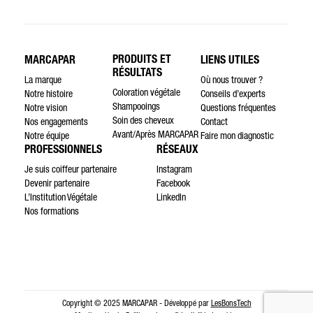
PRODUITS ET
MARCAPAR
LIENS UTILES
RÉSULTATS
La marque
Où nous trouver ?
Coloration végétale
Notre histoire
Conseils d’experts
Shampooings
Notre vision
Questions fréquentes
Soin des cheveux
Nos engagements
Contact
Avant/Après MARCAPAR
Notre équipe
Faire mon diagnostic
PROFESSIONNELS
RÉSEAUX
Je suis coiffeur partenaire
Instagram
Devenir partenaire
Facebook
L’Institution Végétale
LinkedIn
Nos formations
Copyright © 2025 MARCAPAR - Développé par
LesBonsTech