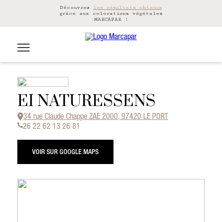
Découvrez
les résultats obtenus
grâce aux colorations végétales
MARCAPAR !
EI NATURESSENS
34 rue Claude Chappe ZAE 2000, 97420 LE PORT
26 22 62 13 26 81
VOIR SUR GOOGLE MAPS