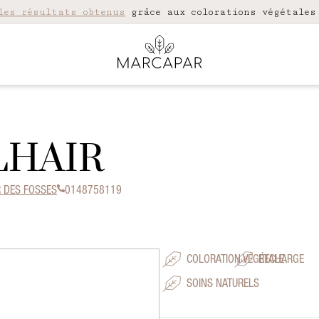
les résultats obtenus
grâce aux colorations végétales
LHAIR
R DES FOSSES
0148758119
COLORATION VÉGÉTALE
RECHARGE
SOINS NATURELS