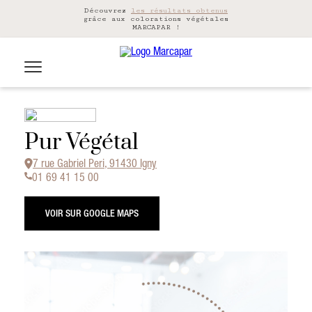
Découvrez
les résultats obtenus
grâce aux colorations végétales
MARCAPAR !
Pur Végétal
7 rue Gabriel Peri, 91430 Igny
01 69 41 15 00
VOIR SUR GOOGLE MAPS