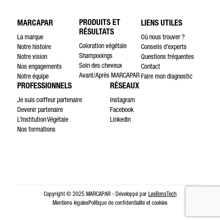
PRODUITS ET
MARCAPAR
LIENS UTILES
RÉSULTATS
La marque
Où nous trouver ?
Coloration végétale
Notre histoire
Conseils d’experts
Shampooings
Notre vision
Questions fréquentes
Soin des cheveux
Nos engagements
Contact
Avant/Après MARCAPAR
Notre équipe
Faire mon diagnostic
PROFESSIONNELS
RÉSEAUX
Je suis coiffeur partenaire
Instagram
Devenir partenaire
Facebook
L’Institution Végétale
LinkedIn
Nos formations
Copyright © 2025 MARCAPAR - Développé par
LesBonsTech
Mentions légales
Politique de confidentialité et cookies