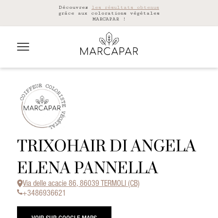
Découvrez
les résultats obtenus
grâce aux colorations végétales
MARCAPAR !
TRIXOHAIR DI ANGELA
ELENA PANNELLA
Via delle acacie 86, 86039 TERMOLI (CB)
+3486936621