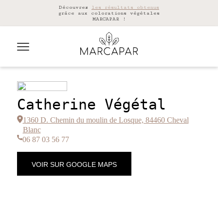
Découvrez
les résultats obtenus
grâce aux colorations végétales
MARCAPAR !
Catherine Végétal
1360 D. Chemin du moulin de Losque, 84460 Cheval
Blanc
06 87 03 56 77
VOIR SUR GOOGLE MAPS