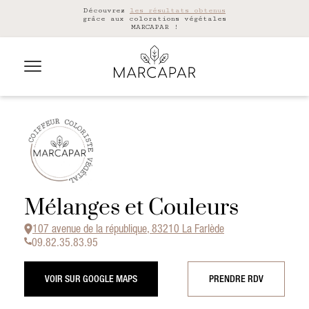
Découvrez
les résultats obtenus
grâce aux colorations végétales
MARCAPAR !
Mélanges et Couleurs
107 avenue de la république, 83210 La Farlède
09.82.35.83.95
VOIR SUR GOOGLE MAPS
PRENDRE RDV