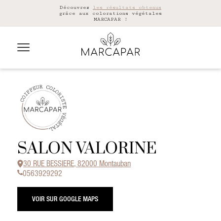
Découvrez
les résultats obtenus
grâce aux colorations végétales
MARCAPAR !
SALON VALORINE
30 RUE BESSIERE, 82000 Montauban
0563929292
VOIR SUR GOOGLE MAPS