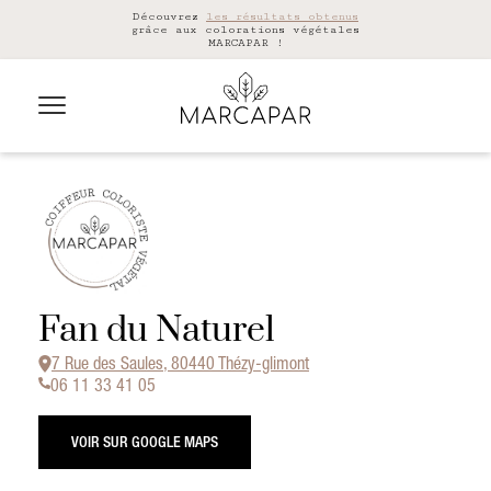
Découvrez
les résultats obtenus
grâce aux colorations végétales
MARCAPAR !
Fan du Naturel
7 Rue des Saules, 80440 Thézy-glimont
06 11 33 41 05
VOIR SUR GOOGLE MAPS