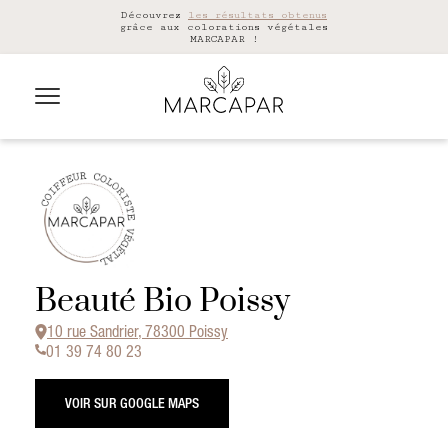
Découvrez
les résultats obtenus
grâce aux colorations végétales
MARCAPAR !
Beauté Bio Poissy
10 rue Sandrier, 78300 Poissy
01 39 74 80 23
VOIR SUR GOOGLE MAPS