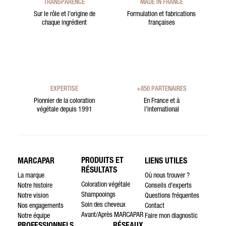
TRANSPARENCE
MADE IN FRANCE
Sur le rôle et l’origine de
Formulation et fabrications
chaque ingrédient
françaises
EXPERTISE
+850 PARTENAIRES
Pionnier de la coloration
En France et à
végétale depuis 1991
l’international
PRODUITS ET
MARCAPAR
LIENS UTILES
RÉSULTATS
La marque
Où nous trouver ?
Coloration végétale
Notre histoire
Conseils d’experts
Shampooings
Notre vision
Questions fréquentes
Soin des cheveux
Nos engagements
Contact
Avant/Après MARCAPAR
Notre équipe
Faire mon diagnostic