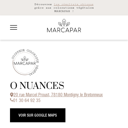
Découvrez
les résultats obtenus
grâce aux colorations végétales
MARCAPAR !
O NUANCES
20 rue Marcel Proust, 78180 Montigny le Bretonneux
01 30 64 92 35
VOIR SUR GOOGLE MAPS