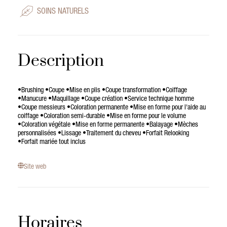
SOINS NATURELS
Description
•Brushing •Coupe •Mise en plis •Coupe transformation •Coiffage
•Manucure •Maquillage •Coupe création •Service technique homme
•Coupe messieurs •Coloration permanente •Mise en forme pour l'aide au
coiffage •Coloration semi-durable •Mise en forme pour le volume
•Coloration végétale •Mise en forme permanente •Balayage •Mèches
personnalisées •Lissage •Traitement du cheveu •Forfait Relooking
•Forfait mariée tout inclus
Site web
Horaires